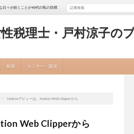
くことが40代の私の目標
女性税理士・戸村涼子の
執筆
セミナー・講演
Notionデビューは、Notion Web Clipperから
on Web Clipperから