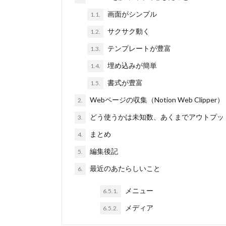
画面がシンプル
1.1.
サクサク動く
1.2.
テンプレートが豊富
1.3.
埋め込みが簡単
1.4.
書式が豊富
1.5.
Webページの収集（Notion Web Clipper）
2.
どう使うかは未知数、あくまでアウトプッ
3.
まとめ
4.
編集後記
5.
最近のあたらしいこと
6.
メニュー
6.5.1.
メディア
6.5.2.