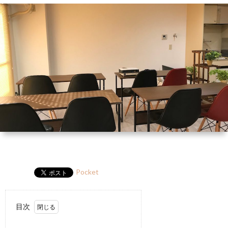
ー
HP
マ
筆
セ
ル
ガ
ミ
ナ
ー・
講
演
Pocket
目次