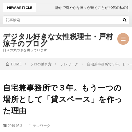
NEW ARTICLE
静かで穏やかな日々が続くことが40代の私の目標
デジタル好きな女性税理士・戸村
涼子のブログ
日々の気づきを綴っています
ソロの働き方
テレワーク
自宅兼事務所で３年。もう
HOME
プ
自宅兼事務所で３年。もう一つの
ロ
事
場所として「貸スペース」を作っ
フ
務
メ
た理由
ィ
所
ル
執
2019.05.31
テレワーク