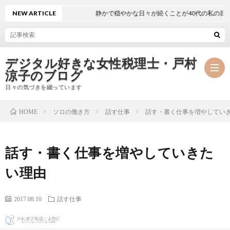
NEW ARTICLE
静かで穏やかな日々が続くことが40代の私の目標
デジタル好きな女性税理士・戸村
涼子のブログ
日々の気づきを綴っています
ソロの働き方
話す仕事
話す・書く仕事を増やしてい
HOME
プ
話す・書く仕事を増やしていきた
ロ
事
い理由
フ
務
メ
2017.08.10
話す仕事
ィ
所
ル
執