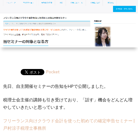
ー
HP
マ
筆
セ
ル
ガ
ミ
ナ
ー・
講
Pocket
先日、自主開催セミナーの告知をHPで公開しました。
演
税理士会主催の講師も引き受けており、「話す」機会をどんどん増
やしていきたいと思っています。
フリーランス向けクラウド会計を使った初めての確定申告セミナー |
戸村涼子税理士事務所