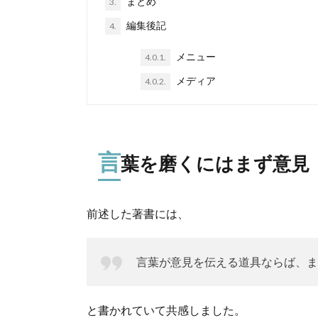
まとめ
3.
編集後記
4.
メニュー
4.0.1.
メディア
4.0.2.
言
葉を磨くにはまず意見
前述した著書には、
言葉が意見を伝える道具ならば、ま
と書かれていて共感しました。