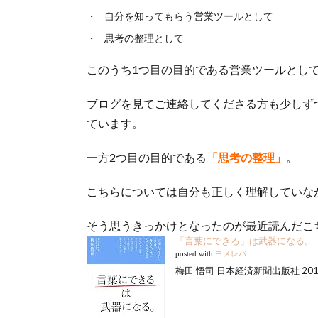
自分を知ってもらう営業ツールとして
思考の整理として
このうち1つ目の目的である営業ツールとし
ブログを見てご連絡してくださる方も少しず
ています。
一方2つ目の目的である
「思考の整理」
。
こちらについては自分も正しく理解していな
そう思うきっかけとなったのが最近読んだこ
「言葉にできる」は武器になる。
posted with
ヨメレバ
梅田 悟司 日本経済新聞出版社 2016