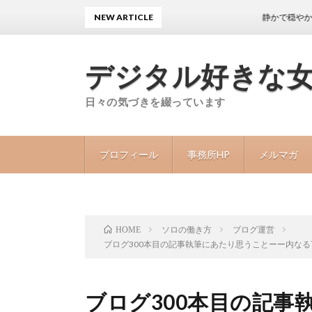
NEW ARTICLE
静かで穏やかな日々が
デジタル好きな
日々の気づきを綴っています
プロフィール
事務所HP
メルマガ
ソロの働き方
ブログ運営
HOME
ブログ300本目の記事執筆にあたり思うことーー内な
ブログ300本目の記事