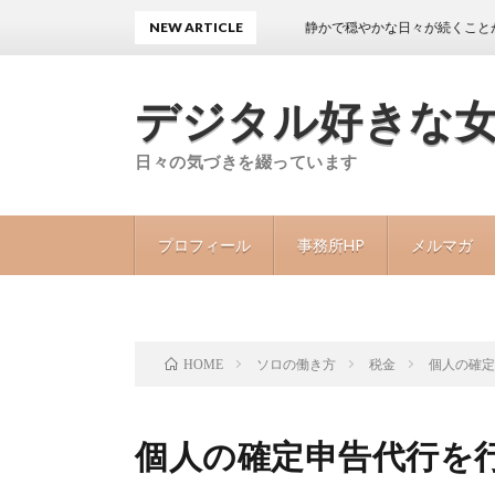
NEW ARTICLE
静かで穏やかな日々が続くことが40代の
デジタル好きな
日々の気づきを綴っています
プロフィール
事務所HP
メルマガ
ソロの働き方
税金
個人の確
HOME
個人の確定申告代行を