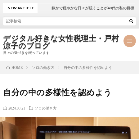
NEW ARTICLE
静かで穏やかな日々が続くことが40代の私の目標
デジタル好きな女性税理士・戸村
涼子のブログ
日々の気づきを綴っています
ソロの働き方
自分の中の多様性を認めよう
HOME
プ
自分の中の多様性を認めよう
ロ
事
フ
務
2024.08.21
ソロの働き方
メ
ィ
所
ル
執