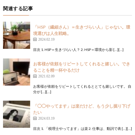
関連する記事
「HSP（繊細さん）＝生きづらい人」じゃない。環
境選びは人生戦略。
2024.02.19
目次 1. HSP＝生きづらい人？ 2. HSP＝環境から影 […][…]
お客様が依頼をリピートしてくれると嬉しい。でき
ることを精一杯やるだけ
2021.02.09
お客様が依頼をリピートしてくれるととても嬉しいです。 自
分が […][…]
「◯◯やってます」は楽だけど、もう少し掘り下げ
たい
2024.03.19
目次 1. 「税理士やってます」は楽 2. 仕事は、動詞で表 […][…]