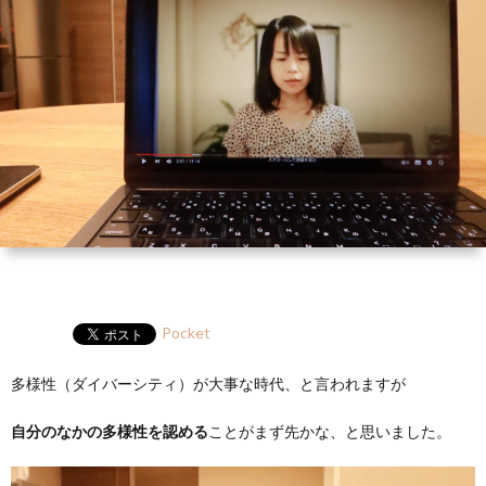
ー
HP
マ
筆
セ
ル
ガ
ミ
ナ
ー・
講
演
Pocket
多様性（ダイバーシティ）が大事な時代、と言われますが
自分のなかの多様性を認める
ことがまず先かな、と思いました。