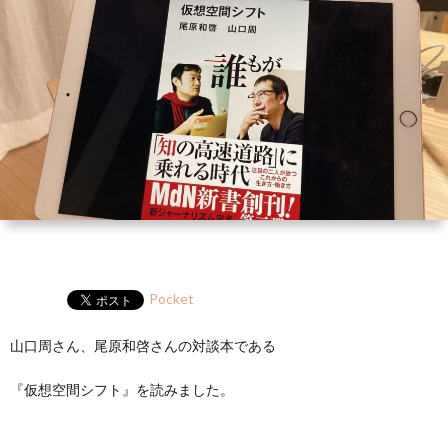
ー
HP
マ
筆
セ
ル
ガ
ミ
ナ
ー・
講
演
Pocket
山口周さん、尾原和啓さんの対談本である
『仮想空間シフト』を読みました。