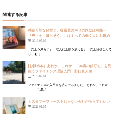
関連する記事
持続可能な経営と、従業員の幸せの両立は可能ー
『売上を、減らそう。』はすべての働く人にお勧め
2019.07.09
「売上を減らす」 「収入に上限を決める」 「売上目標なんて
じ […][…]
[お勧め本］あれか、これか 「本当の値打ち」を見
抜くファイナンス理論入門 野口真人著
2016.07.04
ファイナンスの入門書を読んでみました。 あれか、これか
――「 […][…]
カスタマーファーストじゃない会社があってもいい
2021.01.05