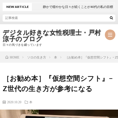
NEW ARTICLE
静かで穏やかな日々が続くことが40代の私の目標
デジタル好きな女性税理士・戸村
涼子のブログ
日々の気づきを綴っています
ソロの生き方
本
［お勧め本］『仮想空間シフト』− 
HOME
プ
［お勧め本］『仮想空間シフト』−
ロ
事
Z世代の生き方が参考になる
フ
務
メ
2020.10.20
本
ィ
所
ル
執