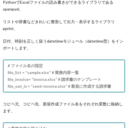
PythonでExcelファイルの読み書きができるライブラリである
openpyxl、
リストや辞書などきれいに整形して出力・表示するライブラリ
pprint、
日付、時刻を正しく扱うdatetimeモジュール（datetime型）をイン
ポートします。
# ファイル名の指定
file_list = “sample.xlsx” # 業務内容一覧
file_invoice= “invoice.xlsx” # 請求書のテンプレート
file_out_iv = “send-invoice.xlsx” # 新規に作成する請求書
コピペ元、コピペ先、新規作成ファイル名をそれぞれ変数に格納し
ます。