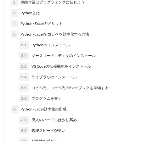
2.
単純作業はプログラミングに任せよう
3.
Pythonとは
4.
Python×Excelのメリット
5.
Python×Excelでコピペを効率化する方法
5.1.
Pythonのインストール
5.2.
ソースコードエディタのインストール
5.3.
VS Codeの拡張機能をインストール
5.4.
ライブラリのインストール
5.5.
コピペ元、コピペ先のExcelブックを準備する
5.6.
プログラムを書く
6.
Python×Excel効率化の所感
6.1.
導入のハードルは少し高め
6.2.
処理スピードが早い