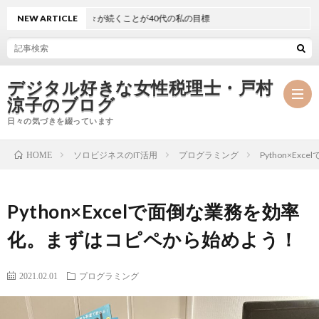
かで穏やかな日々が続くことが40代の私の目標
NEW ARTICLE
デジタル好きな女性税理士・戸村
涼子のブログ
日々の気づきを綴っています
ソロビジネスのIT活用
プログラミング
Python×E
HOME
プ
Python×Excelで面倒な業務を効率
ロ
事
化。まずはコピペから始めよう！
フ
務
メ
2021.02.01
プログラミング
ィ
所
ル
執