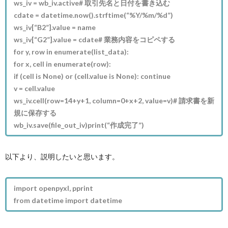
ws_iv = wb_iv.active# 取引先名と日付を書き込む
cdate = datetime.now().strftime(“%Y/%m/%d”)
ws_iv[“B2”].value = name
ws_iv[“G2”].value = cdate# 業務内容をコピペする
for y, row in enumerate(list_data):
for x, cell in enumerate(row):
if (cell is None) or (cell.value is None): continue
v = cell.value
ws_iv.cell(row=14+y+1, column=0+x+2, value=v)# 請求書を新
規に保存する
wb_iv.save(file_out_iv)print(“作成完了”)
以下より、説明したいと思います。
import openpyxl, pprint
from datetime import datetime