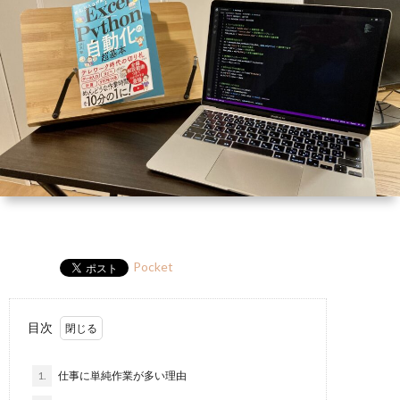
ー
HP
マ
筆
セ
ル
ガ
ミ
ナ
ー・
講
演
Pocket
目次
1.
仕事に単純作業が多い理由