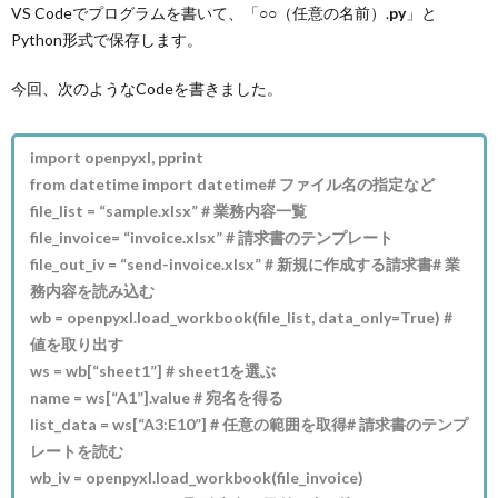
VS Codeでプログラムを書いて、「○○（任意の名前）.
py
」と
Python形式で保存します。
今回、次のようなCodeを書きました。
import openpyxl, pprint
from datetime import datetime# ファイル名の指定など
file_list = “sample.xlsx” # 業務内容一覧
file_invoice= “invoice.xlsx” # 請求書のテンプレート
file_out_iv = “send-invoice.xlsx” # 新規に作成する請求書# 業
務内容を読み込む
wb = openpyxl.load_workbook(file_list, data_only=True) #
値を取り出す
ws = wb[“sheet1”] # sheet1を選ぶ
name = ws[“A1”].value # 宛名を得る
list_data = ws[“A3:E10”] # 任意の範囲を取得# 請求書のテンプ
レートを読む
wb_iv = openpyxl.load_workbook(file_invoice)