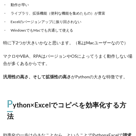
動作が早い
ライブラリ、拡張機能（便利な機能を集めたもの）が豊富
Excelのバージョンアップに振り回されない
WindowsでもMacでも共通して使える
特に下2つが大きいかなと思います。（私はMacユーザーなので）
マクロやVBA、RPAはバージョンやOSによってうまく動作しない場
合が多くあるからです。
汎用性の高さ、そして拡張性の高さ
がPythonの大きな特徴です。
P
ython×Excelでコピペを効率化する方
法
効率化の一歩は小さなことから。ということでPython×Excelで
請求