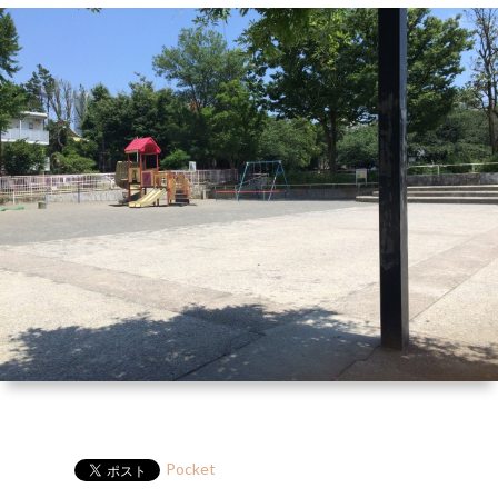
ー
HP
マ
筆
セ
ル
ガ
ミ
ナ
ー・
講
演
Pocket