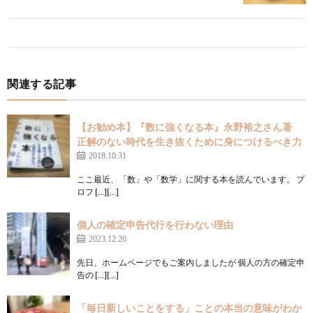
関連する記事
【お勧め本】『数に強くなる本』永野裕之さん著
正解のない時代を生き抜くために身につけるべき力
2018.10.31
ここ最近、「数」や「数学」に関する本を読んでいます。 プ
ロフ […][…]
個人の確定申告代行を行わない理由
2023.12.26
先日、ホームページでもご案内しましたが 個人の方の確定申
告の […][…]
「毎日新しいことをする」ことの本当の意味がわか