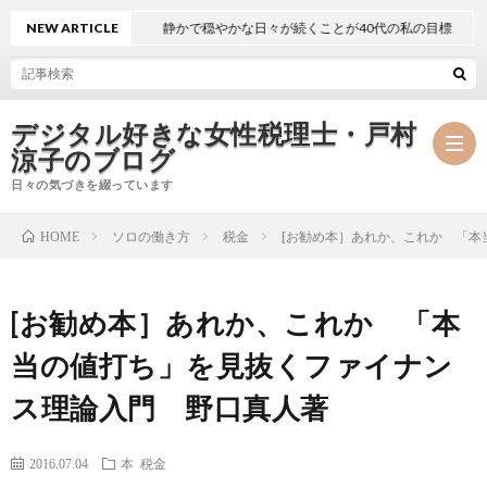
NEW ARTICLE
静かで穏やかな日々が続くことが40代の私の目標
デジタル好きな女性税理士・戸村
涼子のブログ
日々の気づきを綴っています
ソロの働き方
税金
[お勧め本］あれか、これか 「本
HOME
プ
[お勧め本］あれか、これか 「本
ロ
事
当の値打ち」を見抜くファイナン
フ
務
メ
ス理論入門 野口真人著
ィ
所
ル
執
2016.07.04
本
税金