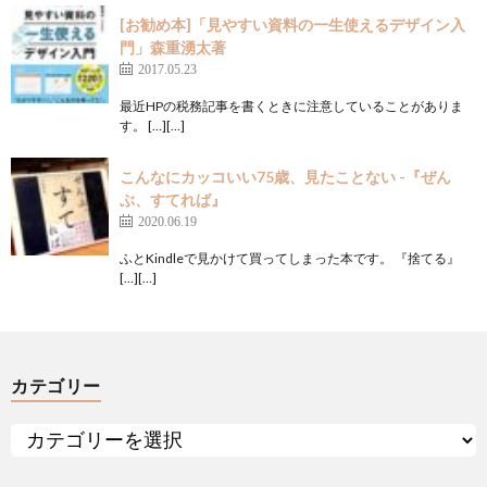
[お勧め本]「見やすい資料の一生使えるデザイン入
門」森重湧太著
2017.05.23
最近HPの税務記事を書くときに注意していることがありま
す。 […][…]
こんなにカッコいい75歳、見たことない -『ぜん
ぶ、すてれば』
2020.06.19
ふとKindleで見かけて買ってしまった本です。 『捨てる』
[…][…]
カテゴリー