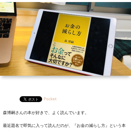
ー
HP
マ
筆
セ
ル
ガ
ミ
ナ
ー・
講
演
Pocket
森博嗣さんの本が好きで、よく読んでいます。
最近題名で即気に入って読んだのが、『お金の減らし方』という本