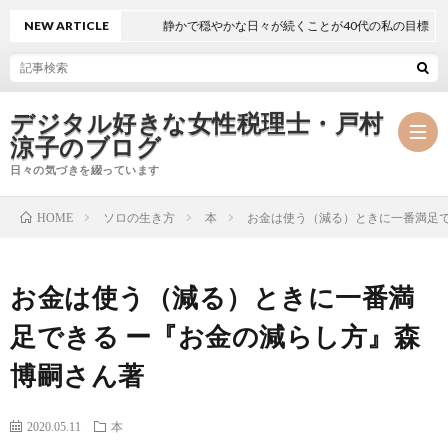
NEW ARTICLE
静かで穏やかな日々が続くことが40代の私の目標
デジタル好きな女性税理士・戸村
涼子のブログ
日々の気づきを綴っています
ソロの生き方
本
お金は使う（減る）ときに一番満足で
HOME
プ
お金は使う（減る）ときに一番満
ロ
事
足できる ー『お金の減らし方』森
フ
務
メ
博嗣さん著
ィ
所
ル
執
2020.05.11
本