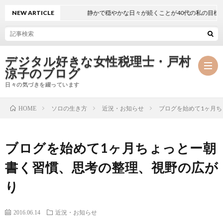
NEW ARTICLE
静かで穏やかな日々が続くことが40代の私の目標
デジタル好きな女性税理士・戸村
涼子のブログ
日々の気づきを綴っています
ソロの生き方
近況・お知らせ
ブログを始めて1ヶ月
HOME
プ
ブログを始めて1ヶ月ちょっとー朝
ロ
事
書く習慣、思考の整理、視野の広が
フ
務
メ
り
ィ
所
ル
執
2016.06.14
近況・お知らせ