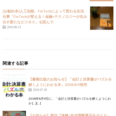
[お勧め本]人工知能、FinTechによって変わる生活、
仕事「FinTechが変える！金融×テクノロジーが生み
出す新たなビジネス」を読んで
2016.06.15
関連する記事
【書籍出版のお知らせ】「会計と決算書がパズルを
解くようにわかる本」2018/8/9発売
2018.07.20
2018年8月9日に、「会計と決算書がパズルを解くようにわ
か […][…]
【お知らせ】新刊『速解! 年末調整電子化ガイド』