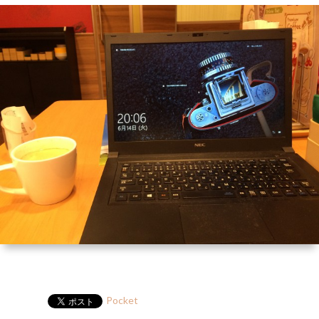
ー
HP
マ
筆
セ
ル
ガ
ミ
ナ
ー・
講
演
Pocket