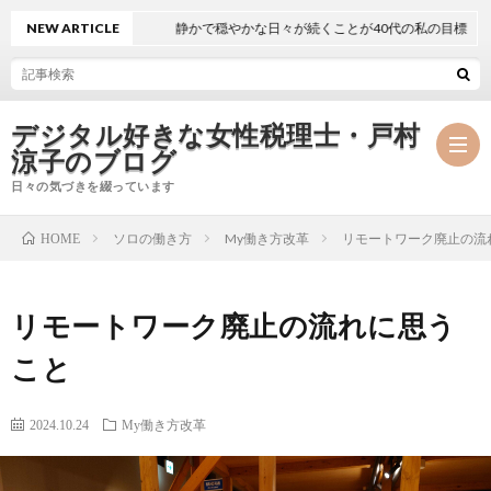
NEW ARTICLE
静かで穏やかな日々が続くことが40代の私の目標
デジタル好きな女性税理士・戸村
涼子のブログ
日々の気づきを綴っています
ソロの働き方
My働き方改革
リモートワーク廃止の流
HOME
プ
リモートワーク廃止の流れに思う
ロ
事
こと
フ
務
メ
2024.10.24
My働き方改革
ィ
所
ル
執