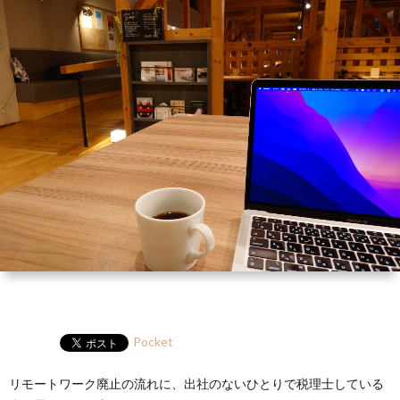
ー
HP
マ
筆
セ
ル
ガ
ミ
ナ
ー・
講
演
Pocket
リモートワーク廃止の流れに、出社のないひとりで税理士している