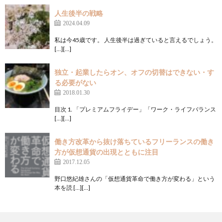
人生後半の戦略
2024.04.09
私は今45歳です。 人生後半は過ぎていると言えるでしょう。
[…][…]
独立・起業したらオン、オフの切替はできない・す
る必要がない
2018.01.30
目次 1. 「プレミアムフライデー」「ワーク・ライフバランス
[…][…]
働き方改革から抜け落ちているフリーランスの働き
方が仮想通貨の出現とともに注目
2017.12.05
野口悠紀雄さんの「仮想通貨革命で働き方が変わる」という
本を読 […][…]