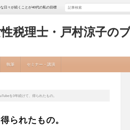
続くことが40代の私の目標
女性税理士・戸村涼子の
執筆
セミナー・講演
ouTubeを3年続けて、得られたもの。
て、得られたもの。