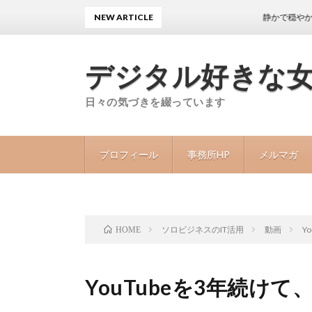
NEW ARTICLE
静かで穏やかな日々が
デジタル好きな
日々の気づきを綴っています
プロフィール
事務所HP
メルマガ
ソロビジネスのIT活用
動画
Y
HOME
YouTubeを3年続け