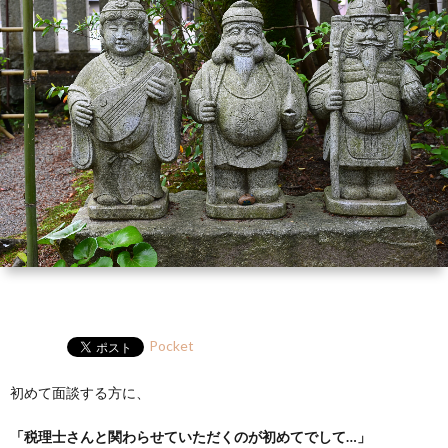
ー
HP
マ
筆
セ
ル
ガ
ミ
ナ
ー・
講
演
Pocket
初めて面談する方に、
「税理士さんと関わらせていただくのが初めてでして…」