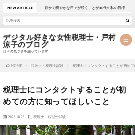
NEW ARTICLE
静かで穏やかな日々が続くことが40代の私の目標
デジタル好きな女性税理士・戸村
涼子のブログ
日々の気づきを綴っています
税理士・税理士試験
税理士にコンタクトすることが初めて
HOME
プ
税理士にコンタクトすることが初
ロ
事
めての方に知ってほしいこと
フ
務
メ
2023.10.26
税理士・税理士試験
ィ
所
ル
執