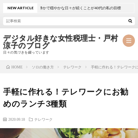
NEW ARTICLE
静かで穏やかな日々が続くことが40代の私の目標
デジタル好きな女性税理士・戸村
涼子のブログ
日々の気づきを綴っています
ソロの働き方
テレワーク
手軽に作れる！テレワーク
HOME
プ
手軽に作れる！テレワークにお勧
ロ
事
めのランチ3種類
フ
務
メ
2020.09.18
テレワーク
ィ
所
ル
執