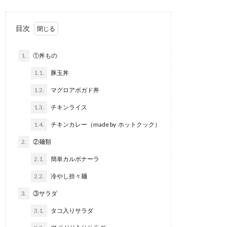
目次
1.
①丼もの
1.1.
豚玉丼
1.2.
マグロアボガド丼
1.3.
チキンライス
1.4.
チキンカレー（made by ホットクック）
2.
②麺類
2.1.
簡単カルボナーラ
2.2.
冷やし担々麺
3.
③サラダ
3.1.
タコ入りサラダ