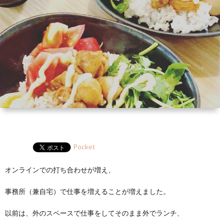
ー
HP
マ
筆
セ
ル
ガ
ミ
ナ
ー・
講
演
Pocket
オンラインでの打ち合わせが増え、
事務所（兼自宅）で仕事を増えることが増えました。
以前は、外のスペースで仕事をしてそのまま外でランチ、