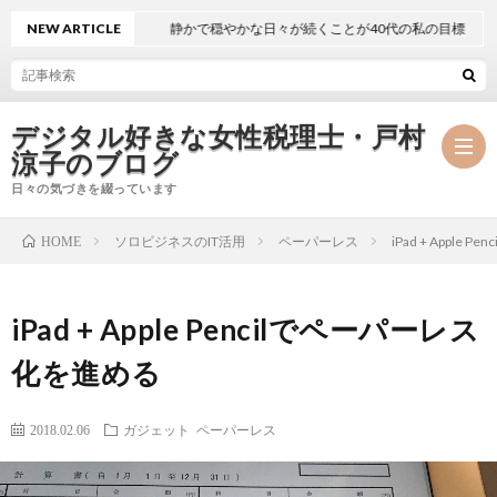
NEW ARTICLE
静かで穏やかな日々が続くことが40代の私の目標
デジタル好きな女性税理士・戸村
涼子のブログ
日々の気づきを綴っています
ソロビジネスのIT活用
ペーパーレス
iPad + Apple
HOME
プ
iPad + Apple Pencilでペーパーレス
ロ
事
化を進める
フ
務
メ
2018.02.06
ガジェット
ペーパーレス
ィ
所
ル
執