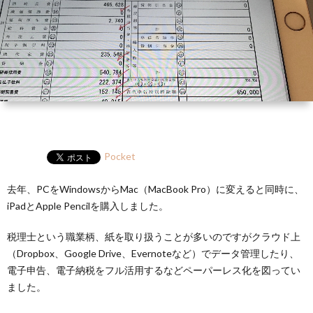
ー
HP
マ
筆
セ
ル
ガ
ミ
ナ
ー・
Pocket
講
去年、PCをWindowsからMac（MacBook Pro）に変えると同時に、
演
iPadとApple Pencilを購入しました。
税理士という職業柄、紙を取り扱うことが多いのですがクラウド上
（Dropbox、Google Drive、Evernoteなど）でデータ管理したり、
電子申告、電子納税をフル活用するなどペーパーレス化を図ってい
ました。