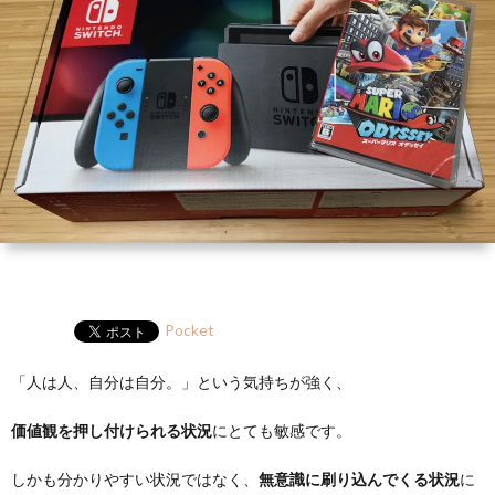
ー
HP
マ
筆
セ
ル
ガ
ミ
ナ
ー・
講
演
Pocket
「人は人、自分は自分。」という気持ちが強く、
価値観を押し付けられる状況
にとても敏感です。
しかも分かりやすい状況ではなく、
無意識に刷り込んでくる状況
に