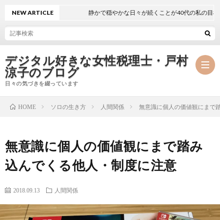
NEW ARTICLE
静かで穏やかな日々が続くことが40代の私の目標
デジタル好きな女性税理士・戸村
涼子のブログ
日々の気づきを綴っています
ソロの生き方
人間関係
無意識に個人の価値観にまで
HOME
プ
無意識に個人の価値観にまで踏み
ロ
事
込んでくる他人・制度に注意
フ
務
メ
2018.09.13
人間関係
ィ
所
ル
執