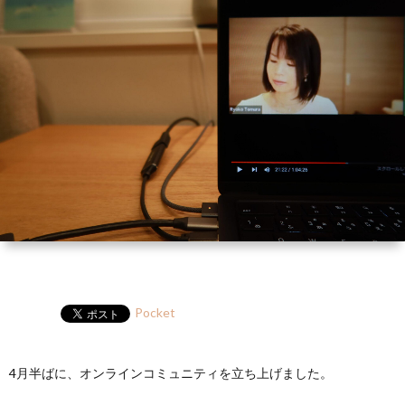
ー
HP
マ
筆
セ
ル
ガ
ミ
ナ
ー・
講
演
Pocket
4月半ばに、オンラインコミュニティを立ち上げました。