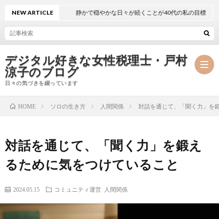
NEW ARTICLE
静かで穏やかな日々が続くことが40代の私の目標
デジタル好きな女性税理士・戸村
涼子のブログ
日々の気づきを綴っています
ソロの生き方
人間関係
対話を通じて、「聞く力」を
HOME
プ
対話を通じて、「聞く力」を鍛え
ロ
事
るために気をつけていること
フ
務
メ
2024.05.15
コミュニティ運営
人間関係
ィ
所
ル
執