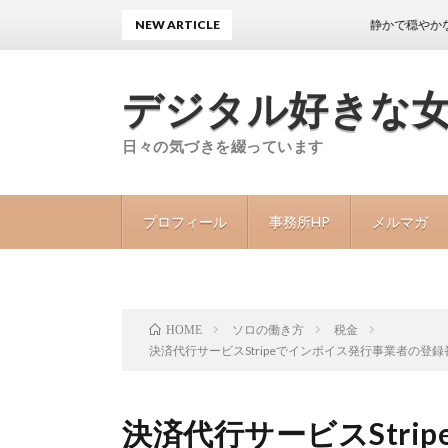
NEW ARTICLE
静かで穏やかな日々が
デジタル好きな
日々の気づきを綴っています
プロフィール
事務所HP
メルマガ
ソロの働き方
税金
HOME
決済代行サービスStripeでインボイス発行事業者の
決済代行サービスStri