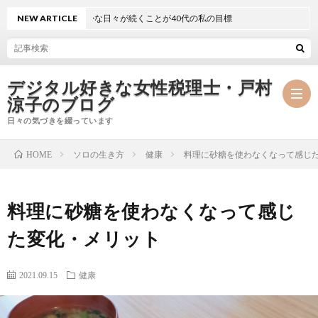
静かで穏やかな日々が続くことが40代の私の目標
NEW ARTICLE
デジタル好きな女性税理士・戸村
涼子のブログ
日々の気づきを綴っています
ソロの生き方
健康
料理に砂糖を使わなくなって感じ
HOME
プ
料理に砂糖を使わなくなって感じ
ロ
事
た変化・メリット
フ
務
メ
2021.09.15
健康
ィ
所
ル
執