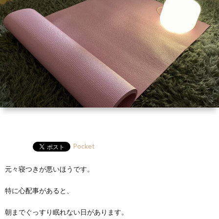
ー
HP
マ
筆
セ
ル
ガ
ミ
ナ
ー・
講
演
Pocket
元々寝つきが悪いほうです。
特に心配事があると、
朝までぐっすり眠れない日があります。