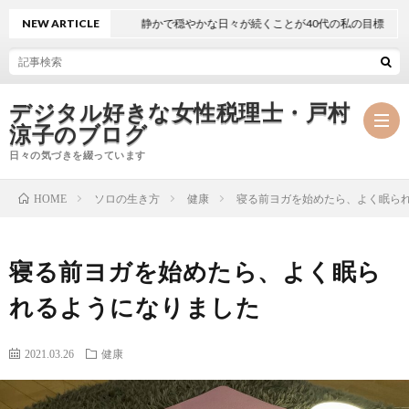
NEW ARTICLE
静かで穏やかな日々が続くことが40代の私の目標
デジタル好きな女性税理士・戸村
涼子のブログ
日々の気づきを綴っています
ソロの生き方
健康
寝る前ヨガを始めたら、よく眠ら
HOME
プ
寝る前ヨガを始めたら、よく眠ら
ロ
事
れるようになりました
フ
務
メ
2021.03.26
健康
ィ
所
ル
執