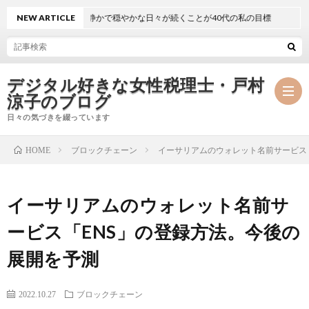
NEW ARTICLE
静かで穏やかな日々が続くことが40代の私の目標
デジタル好きな女性税理士・戸村
涼子のブログ
日々の気づきを綴っています
ブロックチェーン
イーサリアムのウォレット名前サービス
HOME
プ
イーサリアムのウォレット名前サ
ロ
事
ービス「ENS」の登録方法。今後の
フ
務
メ
展開を予測
ィ
所
ル
執
2022.10.27
ブロックチェーン