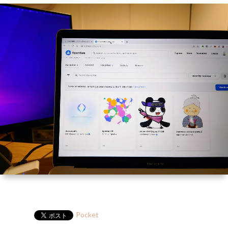
ー
HP
マ
筆
セ
ル
ガ
ミ
ナ
ー・
講
演
Pocket