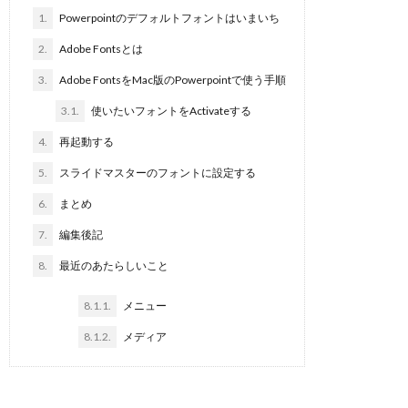
1.
Powerpointのデフォルトフォントはいまいち
2.
Adobe Fontsとは
3.
Adobe FontsをMac版のPowerpointで使う手順
3.1.
使いたいフォントをActivateする
4.
再起動する
5.
スライドマスターのフォントに設定する
6.
まとめ
7.
編集後記
8.
最近のあたらしいこと
8.1.1.
メニュー
8.1.2.
メディア