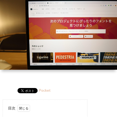
ー
HP
マ
筆
セ
ル
ガ
ミ
ナ
ー・
講
演
Pocket
目次