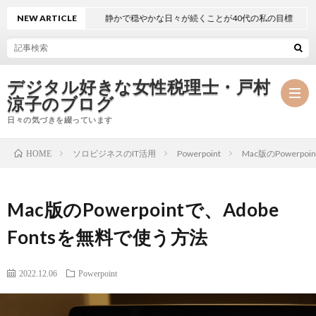
NEW ARTICLE
静かで穏やかな日々が続くことが40代の私の目標
デジタル好きな女性税理士・戸村
涼子のブログ
日々の気づきを綴っています
ソロビジネスのIT活用
Powerpoint
Mac版のPowerpo
HOME
プ
Mac版のPowerpointで、Adobe
ロ
事
Fontsを無料で使う方法
フ
務
メ
2022.12.06
Powerpoint
ィ
所
ル
執