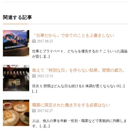
関連する記事
「仕事だから」で全てのことを上書きしない
2017.08.25
仕事とプライベート、どちらを優先するか？ こういった議論
が昔 […][…]
敢えて「特別な日」を作らない効果。習慣の威力。
2022.12.13
目次 1. 習慣はどんな日も続ける2. 体調が悪くならない3 […]
[…]
職業に限定された働き方をする必要はない
2017.02.27
人は、他人の事を年齢・性別・職業などで客観的に判断しま
す。 […][…]