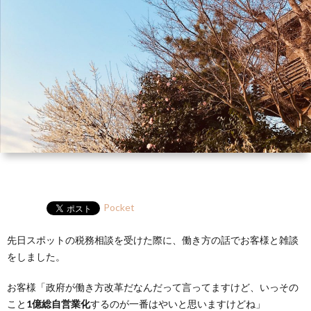
ー
HP
マ
筆
セ
ル
ガ
ミ
ナ
ー・
講
演
Pocket
先日スポットの税務相談を受けた際に、働き方の話でお客様と雑談
をしました。
お客様「政府が働き方改革だなんだって言ってますけど、いっその
こと
1億総自営業化
するのが一番はやいと思いますけどね」