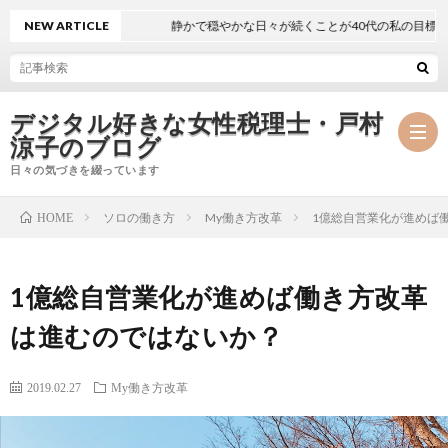
NEW ARTICLE
静かで穏やかな日々が続くことが40代の私の目標
デジタル好きな女性税理士・戸村
涼子のブログ
日々の気づきを綴っています
ソロの働き方
My働き方改革
1億総自営業化が進めば
HOME
プ
1億総自営業化が進めば働き方改革
ロ
事
は進むのではないか？
フ
務
メ
2019.02.27
My働き方改革
ィ
所
ル
執