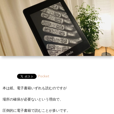
ー
HP
マ
筆
セ
ル
ガ
ミ
ナ
ー・
講
演
Pocket
本は紙、電子書籍いずれも読むのですが
場所の確保が必要ないという理由で、
圧倒的に電子書籍で読むことが多いです。