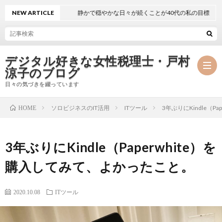
NEW ARTICLE
静かで穏やかな日々が続くことが40代の私の目標
デジタル好きな女性税理士・戸村
涼子のブログ
日々の気づきを綴っています
ソロビジネスのIT活用
ITツール
3年ぶりにKindle（
HOME
プ
3年ぶりにKindle（Paperwhite）を
ロ
事
購入してみて、よかったこと。
フ
務
メ
2020.10.08
ITツール
ィ
所
ル
執