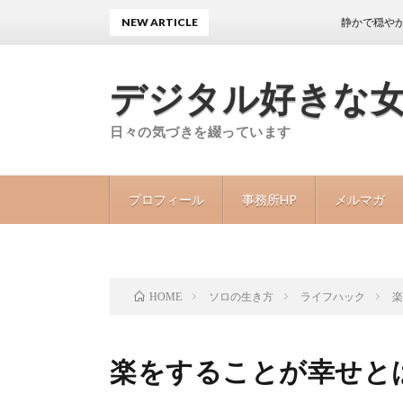
NEW ARTICLE
静かで穏やかな日々
デジタル好きな
日々の気づきを綴っています
プロフィール
事務所HP
メルマガ
ソロの生き方
ライフハック
HOME
楽をすることが幸せと