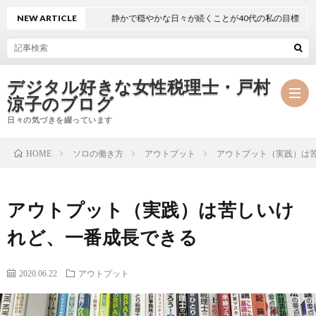
NEW ARTICLE
静かで穏やかな日々が続くことが40代の私の目標
デジタル好きな女性税理士・戸村
涼子のブログ
日々の気づきを綴っています
ソロの働き方
アウトプット
アウトプット（実践）は
HOME
プ
アウトプット（実践）は苦しいけ
ロ
事
れど、一番成長できる
フ
務
メ
2020.06.22
アウトプット
ィ
所
ル
執