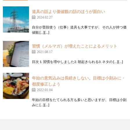
道具の話より価値観の話のほうが面白い
2024.02.27
自分が普段使う（仕事）道具も大事ですが、 その人が持つ価
値観 […][…]
習慣（メルマガ）が増えたことによるメリット
2021.08.17
目次 1. 習慣を増やしました2. 朝起きられる3. ネタの […][…]
年始の意気込みは長続きしない。目標は小刻みに・
都度修正しよう
2022.01.04
年始の目標をたてられる方も多いと思いますが、 目標は小刻
みに […][…]