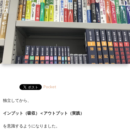
ー
HP
マ
筆
セ
ル
ガ
ミ
ナ
ー・
講
演
Pocket
独立してから、
インプット（吸収）＜アウトプット（実践）
を意識するようになりました。