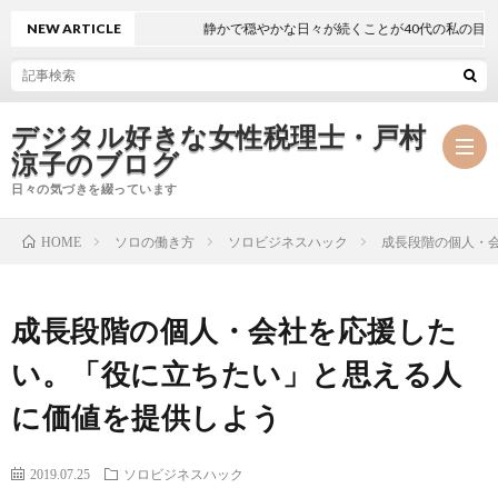
NEW ARTICLE
静かで穏やかな日々が続くことが40代の私の目標
デジタル好きな女性税理士・戸村
涼子のブログ
日々の気づきを綴っています
ソロの働き方
ソロビジネスハック
成長段階の個人・
HOME
プ
成長段階の個人・会社を応援した
ロ
事
い。「役に立ちたい」と思える人
フ
務
メ
に価値を提供しよう
ィ
所
ル
執
2019.07.25
ソロビジネスハック