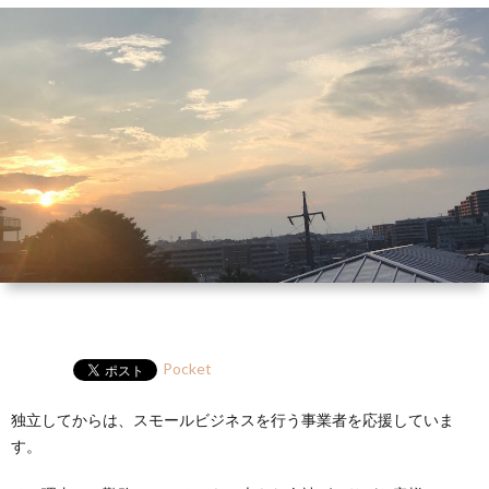
ー
HP
マ
筆
セ
ル
ガ
ミ
ナ
ー・
講
演
Pocket
独立してからは、スモールビジネスを行う事業者を応援していま
す。