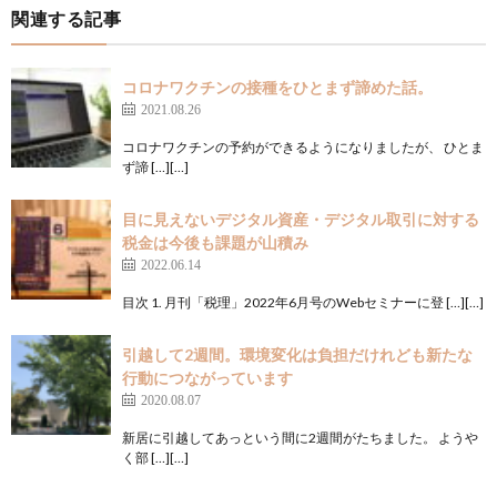
関連する記事
コロナワクチンの接種をひとまず諦めた話。
2021.08.26
コロナワクチンの予約ができるようになりましたが、 ひとま
ず諦 […][…]
目に見えないデジタル資産・デジタル取引に対する
税金は今後も課題が山積み
2022.06.14
目次 1. 月刊「税理」2022年6月号のWebセミナーに登 […][…]
引越して2週間。環境変化は負担だけれども新たな
行動につながっています
2020.08.07
新居に引越してあっという間に2週間がたちました。 ようや
く部 […][…]