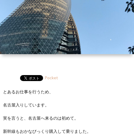
ー
HP
マ
筆
セ
ル
ガ
ミ
ナ
ー・
講
Pocket
演
とあるお仕事を行うため、
名古屋入りしています。
実を言うと、名古屋へ来るのは初めて。
新幹線もおかなびっくり購入して乗りました。