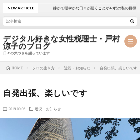
NEW ARTICLE
静かで穏やかな日々が続くことが40代の私の目標
デジタル好きな女性税理士・戸村
涼子のブログ
日々の気づきを綴っています
ソロの生き方
近況・お知らせ
自発出張、楽しいです
HOME
プ
自発出張、楽しいです
ロ
事
フ
務
2019.09.06
近況・お知らせ
メ
ィ
所
ル
執