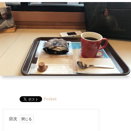
ー
HP
マ
筆
セ
ル
ガ
ミ
ナ
ー・
講
演
Pocket
目次