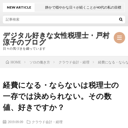
NEW ARTICLE
静かで穏やかな日々が続くことが40代の私の目標
デジタル好きな女性税理士・戸村
涼子のブログ
日々の気づきを綴っています
ソロの働き方
クラウド会計・経理
経費になる・なら
HOME
プ
経費になる・ならないは税理士の
ロ
事
一存では決められない。その数
フ
務
メ
値、好きですか？
ィ
所
ル
執
2019.09.09
クラウド会計・経理