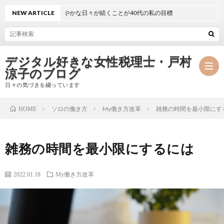
NEW ARTICLE
静かで穏やかな日々が続くことが40代の私の目標
デジタル好きな女性税理士・戸村
涼子のブログ
日々の気づきを綴っています
ソロの働き方
My働き方改革
雑務の時間を最小限にす
HOME
プ
雑務の時間を最小限にするには
ロ
事
フ
務
2022.01.18
My働き方改革
メ
ィ
所
ル
執