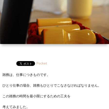
ー
HP
マ
筆
セ
ル
ガ
ミ
ナ
ー・
講
Pocket
演
雑務は、仕事につきものです。
ひとり仕事の場合、雑務もひとりでこなさなければなりません。
この雑務の時間を最小限にするための工夫を
考えてみました。