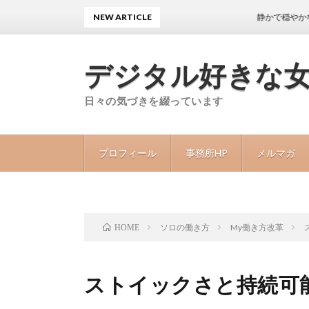
NEW ARTICLE
静かで穏やかな日々が続
デジタル好きな
日々の気づきを綴っています
プロフィール
事務所HP
メルマガ
ソロの働き方
My働き方改革
HOME
ストイックさと持続可