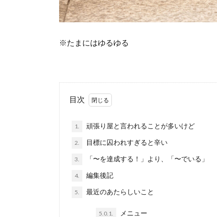
※たまにはゆるゆる
目次
頑張り屋と言われることが多いけど
1.
目標に囚われすぎると辛い
2.
「〜を達成する！」より、「〜でいる」
3.
編集後記
4.
最近のあたらしいこと
5.
メニュー
5.0.1.