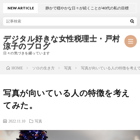
NEW ARTICLE
静かで穏やかな日々が続くことが40代の私の目標
デジタル好きな女性税理士・戸村
涼子のブログ
日々の気づきを綴っています
ソロの生き方
写真
写真が向いている人の特徴を考え
HOME
プ
写真が向いている人の特徴を考え
ロ
事
てみた。
フ
務
メ
2022.11.10
写真
ィ
所
ル
執