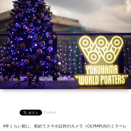
ー
HP
マ
筆
セ
ル
ガ
ミ
ナ
ー・
講
演
Pocket
4年くらい前に、初めてスマホ以外のカメラ（OLYMPUSのミラーレ