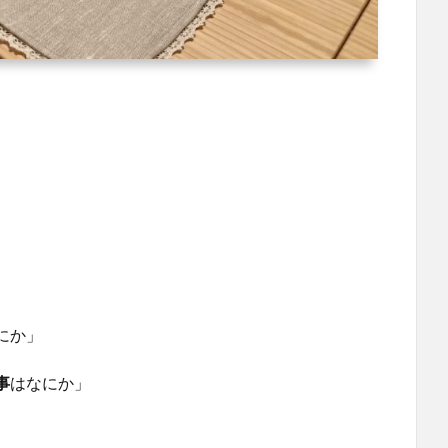
にか」
事
はなにか」