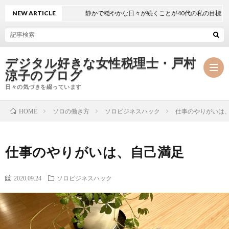
NEW ARTICLE
静かで穏やかな日々が続くことが40代の私の目標
デジタル好きな女性税理士・戸村
涼子のブログ
日々の気づきを綴っています
ソロの働き方
ソロビジネスハック
仕事のやりがいは
HOME
プ
仕事のやりがいは、自己満足
ロ
事
フ
務
2020.09.24
ソロビジネスハック
メ
ィ
所
ル
執