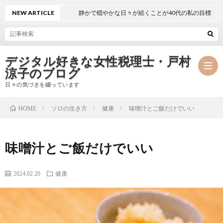
NEW ARTICLE
静かで穏やかな日々が続くことが40代の私の目標
デジタル好きな女性税理士・戸村
涼子のブログ
日々の気づきを綴っています
ソロの生き方
健康
味噌汁とご飯だけでいい
HOME
プ
味噌汁とご飯だけでいい
ロ
事
フ
務
2024.02.20
健康
メ
ィ
所
ル
執