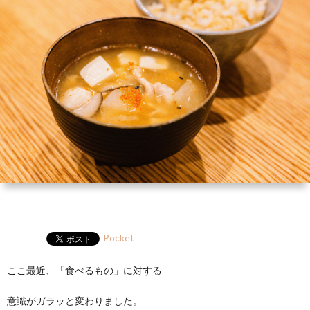
ー
HP
マ
筆
セ
ル
ガ
ミ
ナ
ー・
講
演
Pocket
ここ最近、「食べるもの」に対する
意識がガラッと変わりました。