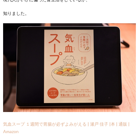
知りました。
気血スープ １週間で胃腸が必ずよみがえる | 瀬戸 佳子 |本 | 通販 |
Amazon