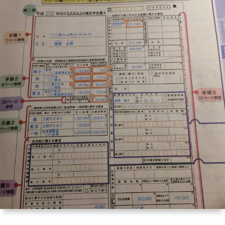
ー
HP
マ
筆
セ
ル
ガ
ミ
ナ
ー・
講
演