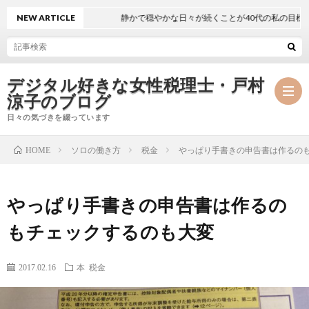
NEW ARTICLE
静かで穏やかな日々が続くことが40代の私の目標
デジタル好きな女性税理士・戸村
涼子のブログ
日々の気づきを綴っています
ソロの働き方
税金
やっぱり手書きの申告書は作るの
HOME
プ
やっぱり手書きの申告書は作るの
ロ
事
もチェックするのも大変
フ
務
メ
2017.02.16
本
税金
ィ
所
ル
執