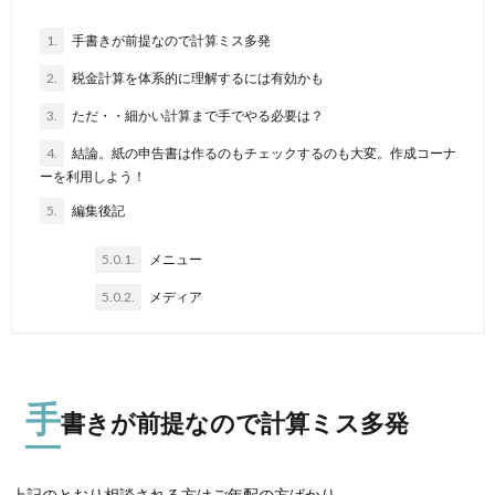
1.
手書きが前提なので計算ミス多発
2.
税金計算を体系的に理解するには有効かも
3.
ただ・・細かい計算まで手でやる必要は？
4.
結論。紙の申告書は作るのもチェックするのも大変。作成コーナ
ーを利用しよう！
5.
編集後記
5.0.1.
メニュー
5.0.2.
メディア
手
書きが前提なので計算ミス多発
上記のとおり相談される方はご年配の方ばかり。