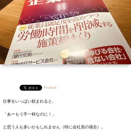
ー
HP
マ
筆
セ
ル
ガ
ミ
ナ
ー・
講
演
Pocket
仕事をいっぱい頼まれると、
「あーもう手一杯なのに！」
と思う人も多いかもしれません（特に会社員の場合）。