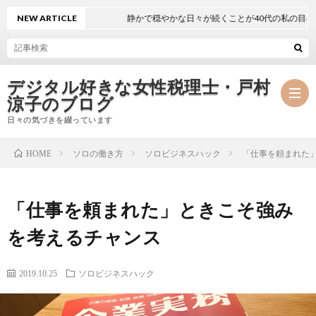
NEW ARTICLE
静かで穏やかな日々が続くことが40代の私の目標
デジタル好きな女性税理士・戸村
涼子のブログ
日々の気づきを綴っています
ソロの働き方
ソロビジネスハック
「仕事を頼まれた
HOME
プ
「仕事を頼まれた」ときこそ強み
ロ
事
を考えるチャンス
フ
務
メ
2019.10.25
ソロビジネスハック
ィ
所
ル
執