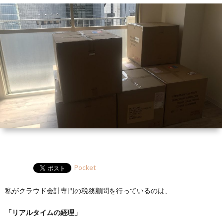
ー
HP
マ
筆
セ
ル
ガ
ミ
ナ
ー・
講
演
Pocket
私がクラウド会計専門の税務顧問を行っているのは、
「リアルタイムの経理」