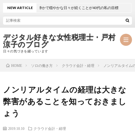
NEW ARTICLE
静かで穏やかな日々が続くことが40代の私の目標
デジタル好きな女性税理士・戸村
涼子のブログ
日々の気づきを綴っています
ソロの働き方
クラウド会計・経理
ノンリアルタイム
HOME
プ
ノンリアルタイムの経理は大きな
ロ
事
弊害があることを知っておきまし
フ
務
メ
ょう
ィ
所
ル
執
2019.10.10
クラウド会計・経理