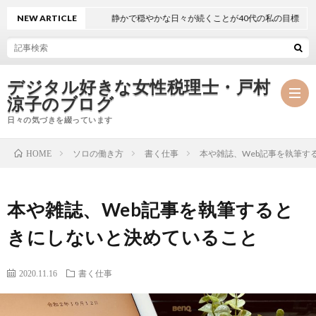
NEW ARTICLE
静かで穏やかな日々が続くことが40代の私の目標
デジタル好きな女性税理士・戸村
涼子のブログ
日々の気づきを綴っています
ソロの働き方
書く仕事
本や雑誌、Web記事を執筆す
HOME
プ
本や雑誌、Web記事を執筆すると
ロ
事
きにしないと決めていること
フ
務
メ
2020.11.16
書く仕事
ィ
所
ル
執