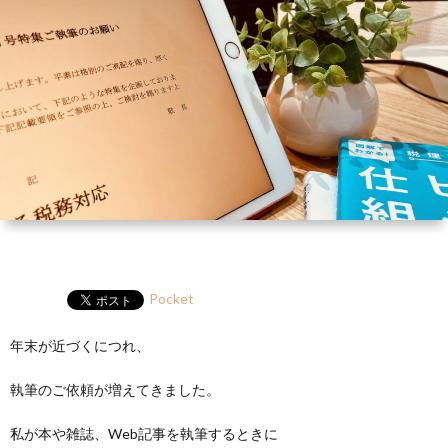
ー
HP
マ
筆
セ
ル
ガ
ミ
ナ
ー・
講
演
Pocket
年末が近づくにつれ、
執筆のご依頼が増えてきました。
私が本や雑誌、Web記事を執筆するときに