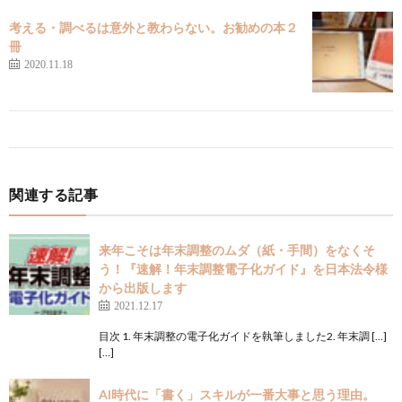
考える・調べるは意外と教わらない。お勧めの本２
冊
2020.11.18
関連する記事
来年こそは年末調整のムダ（紙・手間）をなくそ
う！『速解！年末調整電子化ガイド』を日本法令様
から出版します
2021.12.17
目次 1. 年末調整の電子化ガイドを執筆しました2. 年末調 […]
[…]
AI時代に「書く」スキルが一番大事と思う理由。