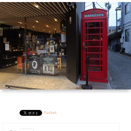
ー
HP
マ
筆
セ
ル
ガ
ミ
ナ
ー・
講
演
Pocket