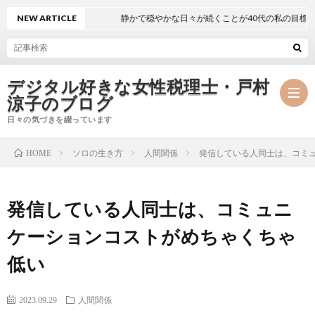
NEW ARTICLE
静かで穏やかな日々が続くことが40代の私の目標
デジタル好きな女性税理士・戸村
涼子のブログ
日々の気づきを綴っています
ソロの生き方
人間関係
発信している人同士は、コミ
HOME
プ
発信している人同士は、コミュニ
ロ
事
ケーションコストがめちゃくちゃ
フ
務
メ
低い
ィ
所
ル
執
2023.09.29
人間関係