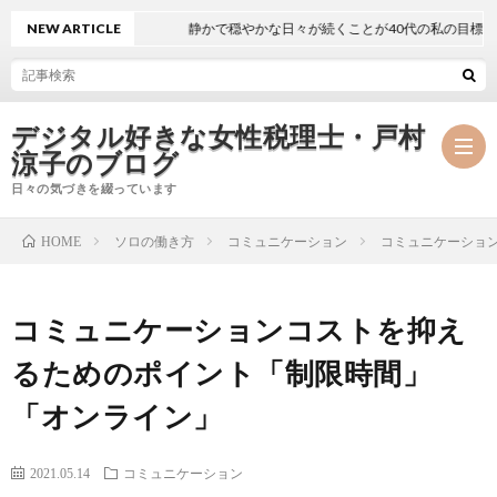
NEW ARTICLE
静かで穏やかな日々が続くことが40代の私の目標
デジタル好きな女性税理士・戸村
涼子のブログ
日々の気づきを綴っています
ソロの働き方
コミュニケーション
コミュニケーショ
HOME
プ
コミュニケーションコストを抑え
ロ
事
るためのポイント「制限時間」
フ
務
メ
「オンライン」
ィ
所
ル
執
2021.05.14
コミュニケーション