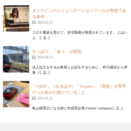
オンラインのコミュニケーションツールが有効であ
る条件
2020.02.25
コロナ蔓延を受けて、自宅勤務が推奨されています。 とはい
え、 […][…]
やっぱり、「会う」は特別。
2020.08.13
法人設立をするお客様とお話をするために、 昨日横浜から伊
東（ […][…]
「ASAP」（なるはや）「Urgent」（至急）が苦手
だった私が心掛けていること
2021.01.22
私は税理士になる前に外資系企業 のinter-company […][…]