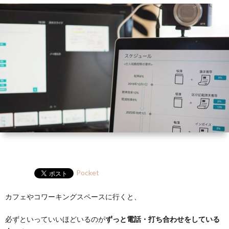
ー
HP
マ
筆
セ
ル
ガ
ミ
ナ
ー・
講
演
Pocket
カフェやコワーキングスペースに行くと、
必ずといっていいほどいるのが
ずっと電話・打ち合わせをしている