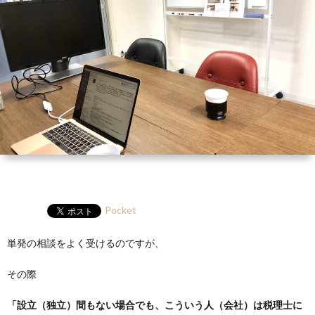
ー
HP
マ
筆
セ
ル
ガ
ミ
ナ
ー・
講
演
Pocket
単発の相談をよく受けるのですが、
その際
「設立（独立）間もない場合でも、こういう人（会社）は税理士に