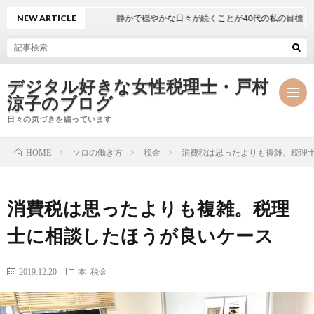
NEW ARTICLE
静かで穏やかな日々が続くことが40代の私の目標
デジタル好きな女性税理士・戸村
涼子のブログ
日々の気づきを綴っています
ソロの働き方
税金
消費税は思ったよりも複雑。税理
HOME
プ
消費税は思ったよりも複雑。税理
ロ
事
士に相談したほうが良いケース
フ
務
メ
2019.12.20
本
税金
ィ
所
ル
執