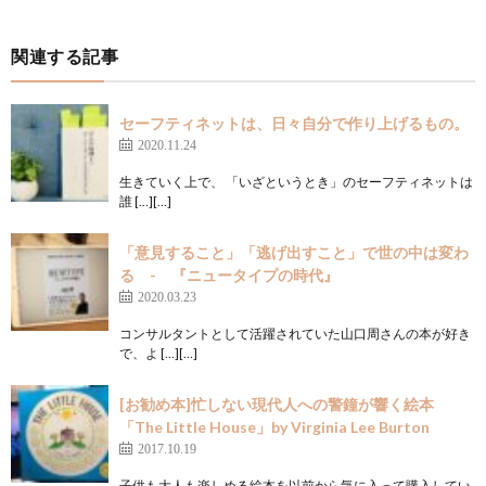
関連する記事
セーフティネットは、日々自分で作り上げるもの。
2020.11.24
生きていく上で、 「いざというとき」のセーフティネットは
誰 […][…]
「意見すること」「逃げ出すこと」で世の中は変わ
る - 『ニュータイプの時代』
2020.03.23
コンサルタントとして活躍されていた山口周さんの本が好き
で、よ […][…]
[お勧め本]忙しない現代人への警鐘が響く絵本
「The Little House」by Virginia Lee Burton
2017.10.19
子供も大人も楽しめる絵本を以前から気に入って購入してい