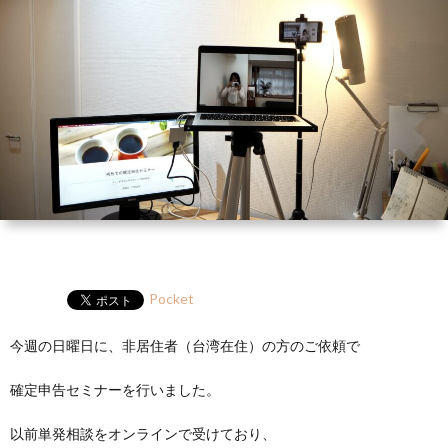
ー
HP
マ
筆
セ
ル
ガ
ミ
ナ
ー・
講
演
Pocket
今週の日曜日に、非居住者（台湾在住）の方のご依頼で
確定申告セミナーを行いました。
以前単発相談をオンラインで受けており、