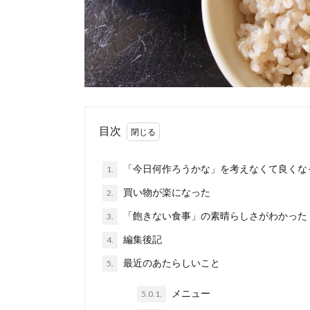
目次
「今日何作ろうかな」を考えなくて良くな
1.
買い物が楽になった
2.
「飽きない食事」の素晴らしさがわかった
3.
編集後記
4.
最近のあたらしいこと
5.
メニュー
5.0.1.