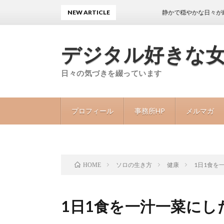
NEW ARTICLE
静かで穏やかな日々が続くことが
デジタル好きな
日々の気づきを綴っています
プロフィール
事務所HP
メルマガ
ソロの生き方
健康
1日1食を
HOME
1日1食を一汁一菜に