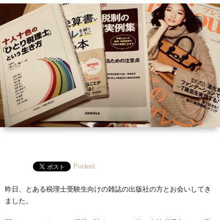
ー
HP
マ
筆
セ
ル
ガ
ミ
ナ
ー・
講
演
Pocket
昨日、とある税理士受験生向けの雑誌の出版社の方とお会いしてき
ました。