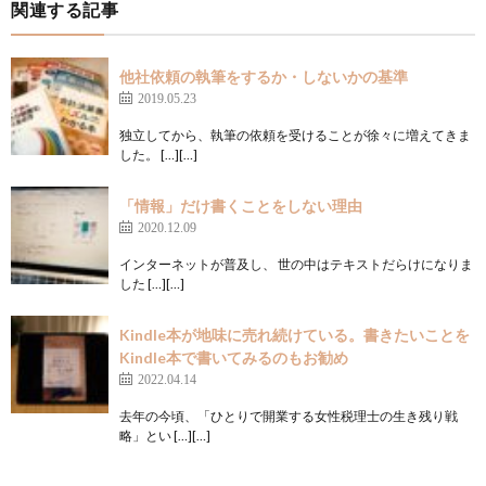
関連する記事
他社依頼の執筆をするか・しないかの基準
2019.05.23
独立してから、執筆の依頼を受けることが徐々に増えてきま
した。 […][…]
「情報」だけ書くことをしない理由
2020.12.09
インターネットが普及し、 世の中はテキストだらけになりま
した […][…]
Kindle本が地味に売れ続けている。書きたいことを
Kindle本で書いてみるのもお勧め
2022.04.14
去年の今頃、「ひとりで開業する女性税理士の生き残り戦
略」とい […][…]