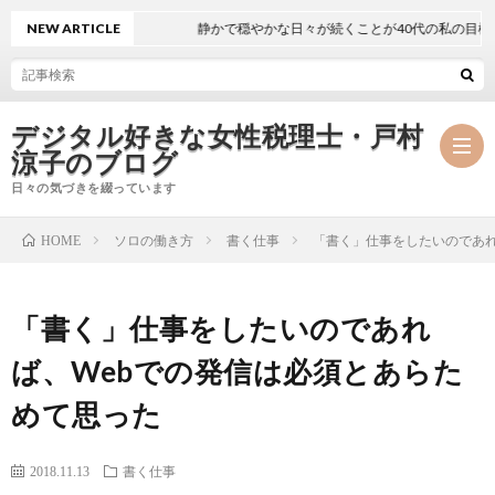
NEW ARTICLE
静かで穏やかな日々が続くことが40代の私の目標
デジタル好きな女性税理士・戸村
涼子のブログ
日々の気づきを綴っています
ソロの働き方
書く仕事
「書く」仕事をしたいのであれ
HOME
プ
「書く」仕事をしたいのであれ
ロ
事
ば、Webでの発信は必須とあらた
フ
務
メ
めて思った
ィ
所
ル
執
2018.11.13
書く仕事